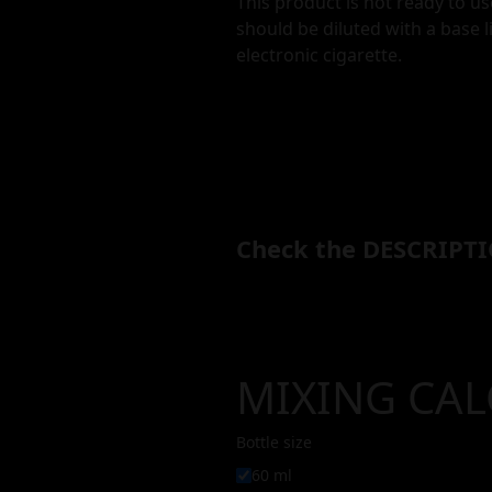
This product is not ready to us
should be diluted with a base l
electronic cigarette.
Check the DESCRIPTI
MIXING CA
Bottle size
60 ml