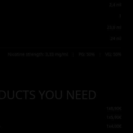
2,4
ml
1
23,6
ml
24
ml
Nicotine strength:
3,33
mg/ml
|
PG:
50
%
|
VG:
50
%
DUCTS YOU NEED
1x
8,90€
1x
5,90€
)
1x
4,00€