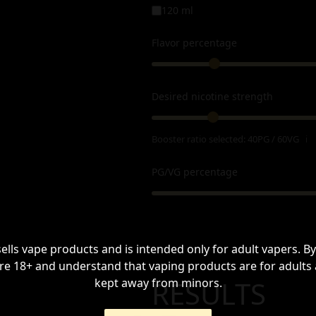
120 ml
Flavor percentage
Desired nicotine strength
Booster ratio selected:
40PG / 60VG
ℹ
PG/VG percentage
sells vape products and is intended only for adult vapers. By
re 18+ and understand that vaping products are for adults
RESULTS
kept away from minors.