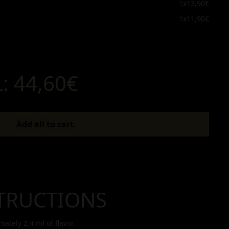
1x
13,90€
1x
11,90€
L:
44,60€
Add all to cart
TRUCTIONS
imately
2,4
ml of flavor.