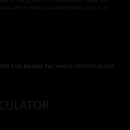
e as is. This product is a concentrated flavour and
iquid (with or without nicotine) before using in an
ON tab below for more information.
LCULATOR