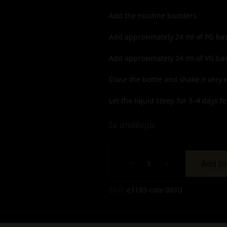
Add the nicotine boosters.
Add approximately
24
ml of PG bas
Add approximately
24
ml of VG bas
Close the bottle and shake it very w
Let the liquid steep for 3–4 days for
Σε απόθεμα
Add to
Alternative:
SKU:
e1185-rote-0010