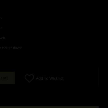
e.
e.
ell.
 better flavor.
 cart
Add To Wishlist