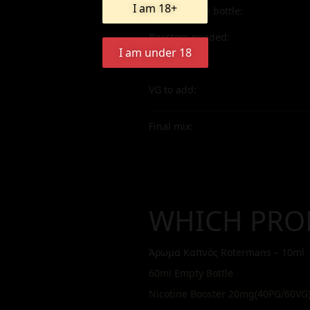
I am 18+
Aroma inside bottle:
Boosters needed:
I am under 18
PG to add:
VG to add:
Final mix:
WHICH PRO
Άρωμα Καπνός Rotermans – 10ml
60ml Empty Bottle
Nicotine Booster 20mg(40PG/60VG