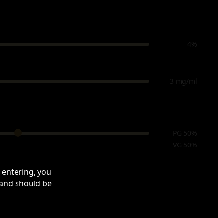
4%
3 mg/ml
PG 50%
VG 50%
 entering, you
 and should be