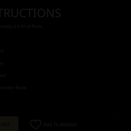
TRUCTIONS
imately
2,4
ml of flavor.
e.
e.
ell.
 better flavor.
 cart
Add To Wishlist