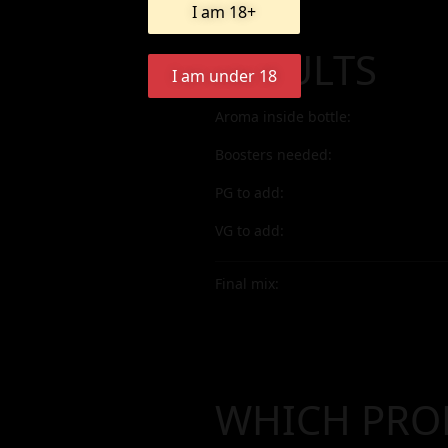
I am 18+
RESULTS
I am under 18
Aroma inside bottle:
Boosters needed:
PG to add:
VG to add:
Final mix:
WHICH PRO