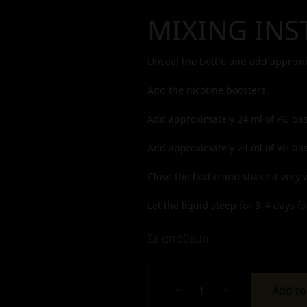
MIXING INS
Unseal the bottle and add approx
Add the nicotine boosters.
Add approximately
24
ml of PG bas
Add approximately
24
ml of VG bas
Close the bottle and shake it very w
Let the liquid steep for 3–4 days for
Σε απόθεμα
Add to