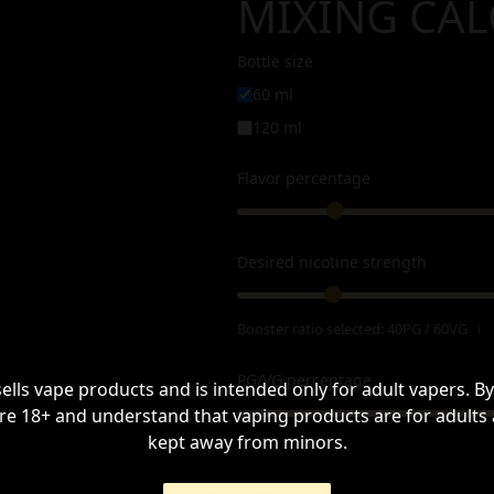
MIXING CA
Bottle size
60 ml
120 ml
Flavor percentage
Desired nicotine strength
Booster ratio selected:
40PG / 60VG
ℹ
PG/VG percentage
sells vape products and is intended only for adult vapers. By
re 18+ and understand that vaping products are for adults
kept away from minors.