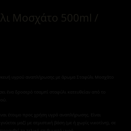
λι Μοσχάτο 500ml /
κευή υγρού αναπλήρωσης με άρωμα Σταφύλι Μοσχάτο
ίσει ένα δροσερό τσαμπί σταφύλι κατευθείαν από το
ού.
ναι έτοιμο προς χρήση υγρό αναπλήρωσης. Είναι
εται μαζί με ατμιστική βάση (με ή χωρίς νικοτίνη), σε
παραχθεί το τελικό επιθυμητό υγρό.