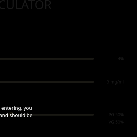
LCULATOR
4%
3 mg/ml
 entering, you
PG 50%
 and should be
VG 50%