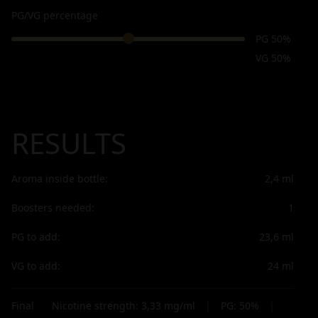
PG/VG percentage
PG 50%
VG 50%
RESULTS
Aroma inside bottle:
2,4
ml
Boosters needed:
1
PG to add:
23,6
ml
VG to add:
24
ml
Final
Nicotine strength:
3,33
mg/ml
|
PG:
50
%
|