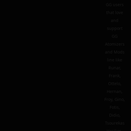
GG users
that love
and
support
GG
Atomizers
and Mods
line like
Runar,
Frank,
Ottelo,
Hernan,
Froy, Gino,
Fotis,
Didio,
Tsourekas
Vasilios,