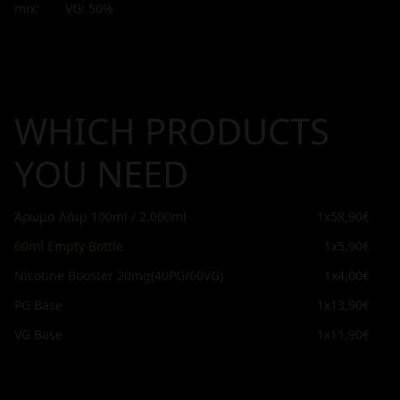
mix:
VG:
50
%
WHICH PRODUCTS
YOU NEED
Άρωμα Λάιμ 100ml / 2.000ml
1x
58,90€
60ml Empty Bottle
1x
5,90€
Nicotine Booster 20mg(40PG/60VG)
1x
4,00€
PG Base
1x
13,90€
VG Base
1x
11,90€