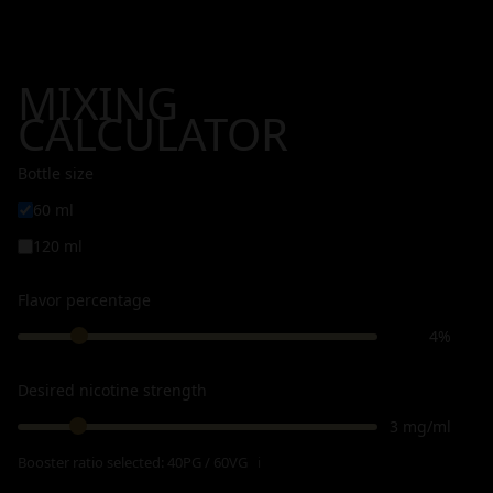
MIXING
CALCULATOR
Bottle size
60 ml
120 ml
Flavor percentage
4%
Desired nicotine strength
3 mg/ml
Booster ratio selected:
40PG / 60VG
ℹ