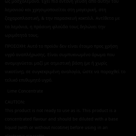
ως μοσχολέμονο. Έχει πιο έντονη γεύση από αυτήν του
λεμονιού και χρησιμοποιείται στη μαγειρική, στη
ζαχαροπλαστική, & την παρασκευή κοκτέιλ. Αντίθετα με
τα λεμόνια, η πράσινη φλούδα τους δηλώνει την
ωριμότητά τους.
ΠΡΟΣΟΧΗ: Αυτό το προϊόν δεν είναι έτοιμο προς χρήση
υγρό αναπλήρωσης. Είναι συμπυκνωμένο άρωμα που
αναμιγνύεται μαζί με ατμιστική βάση (με ή χωρίς
νικοτίνη), σε συγκεκριμένη αναλογία, ώστε να παραχθεί το
τελικό επιθυμητό υγρό.
Lime Concentrate
CAUTION:
This product is not ready to use as is. This product is a
concentrated flavour and should be diluted with a base
liquid (with or without nicotine) before using in an
electronic cigarette.