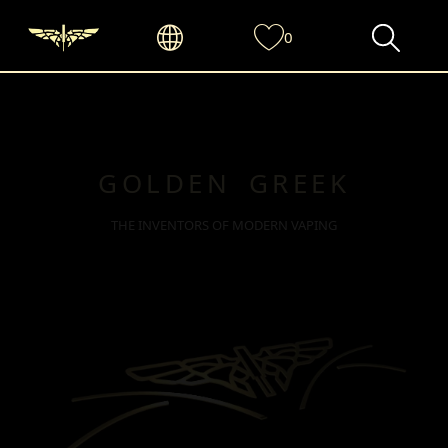
0
GOLDEN GREEK
THE INVENTORS OF MODERN VAPING