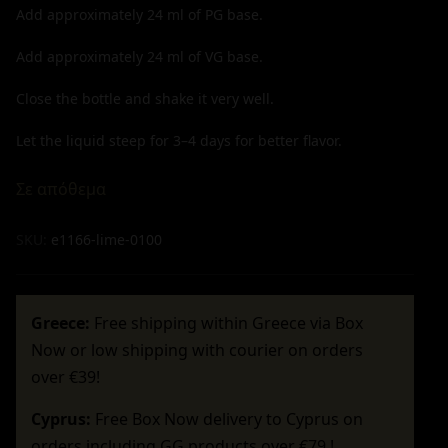
Add approximately
24
ml of PG base.
Add approximately
24
ml of VG base.
Close the bottle and shake it very well.
Let the liquid steep for 3–4 days for better flavor.
Σε απόθεμα
SKU:
e1166-lime-0100
Greece:
Free shipping within Greece via Box
Now or low shipping with courier on orders
over €39!
Cyprus:
Free Box Now delivery to Cyprus on
orders including GG products over €79 !