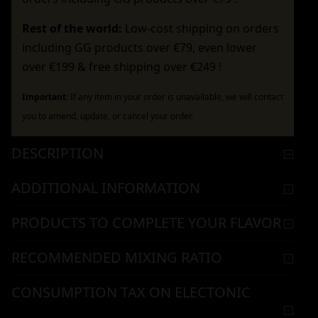
Rest of the world:
Low-cost shipping on orders
including GG products over €79, even lower
over €199 & free shipping over €249 !
Important:
If any item in your order is unavailable, we will contact
you to amend, update, or cancel your order.
DESCRIPTION
ADDITIONAL INFORMATION
PRODUCTS TO COMPLETE YOUR FLAVOR
RECOMMENDED MIXING RATIO
CONSUMPTION TAX ON ELECTONIC