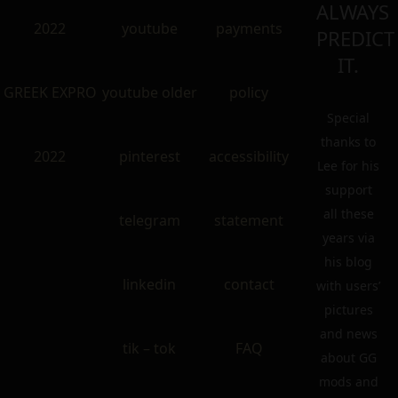
ALWAYS
2022
youtube
payments
PREDICT
IT.
GREEK EXPRO
youtube older
policy
Special
thanks to
2022
pinterest
accessibility
Lee for his
support
all these
telegram
statement
years via
his blog
linkedin
contact
with users’
pictures
and news
tik – tok
FAQ
about GG
mods and