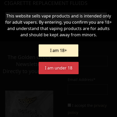
CIGARETTE REPLACEMENT FLUIDS
WARNING & HANDLING
This website sells vape products and is intended only
Add To Cart
for adult vapers. By entering, you confirm you are 18+
and understand that vaping products are for adults
and should be kept away from minors.
58,90
€
I am 18+
Name*
Σε απόθεμα
The Golden Greek
Newsletter,
I am under 18
Directly to your inbox!
Email Address*
Add to cart
Add To Wishlist
Alternative:
I accept the
privacy
policy