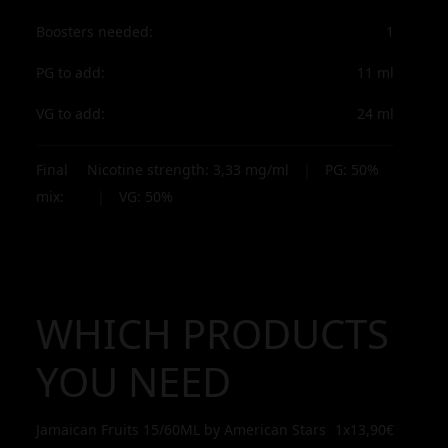
Boosters needed:
1
PG to add:
11
ml
VG to add:
24
ml
Final
Nicotine strength:
3,33
mg/ml
|
PG:
50
%
mix:
|
VG:
50
%
WHICH PRODUCTS
YOU NEED
Jamaican Fruits 15/60ML by American Stars
1x
13,90€