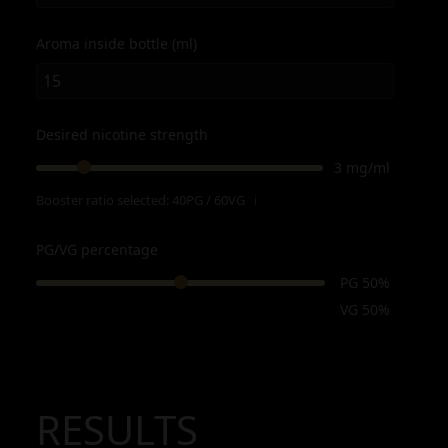
Aroma inside bottle (ml)
Desired nicotine strength
3 mg/ml
Booster ratio selected:
40PG / 60VG
ℹ
PG/VG percentage
PG 50%
VG 50%
RESULTS