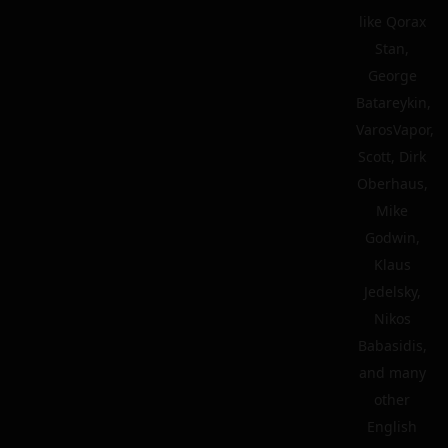
like Qorax
Stan,
George
Batareykin,
VarosVapor,
Scott, Dirk
Oberhaus,
Mike
Godwin,
Klaus
Jedelsky,
Nikos
Babasidis,
and many
other
English