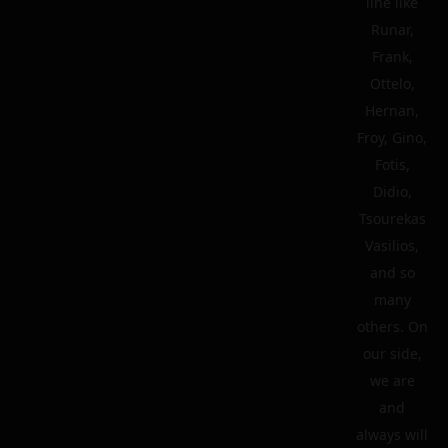
line like
Runar,
Frank,
Ottelo,
Hernan,
Froy, Gino,
Fotis,
Didio,
Tsourekas
Vasilios,
and so
many
others. On
our side,
we are
and
always will