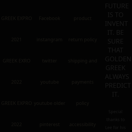
FUTURE
IS TO
GREEK EXPRO
Facebook
product
INVENT
IT. BE
2021
instangram
return policy
SURE
THAT
GOLDEN
GREEK EXRO
twitter
shipping and
GREEK
ALWAYS
2022
youtube
payments
PREDICT
IT.
GREEK EXPRO
youtube older
policy
Special
thanks to
2022
pinterest
accessibility
Lee for his