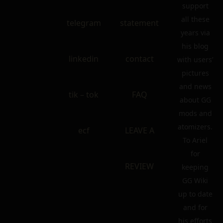
support
all these
telegram
statement
years via
his blog
linkedin
contact
with users’
pictures
and news
tik – tok
FAQ
about GG
mods and
atomizers.
ecf
LEAVE A
To Ariel
for
REVIEW
keeping
GG Wiki
up to date
and for
his efforts