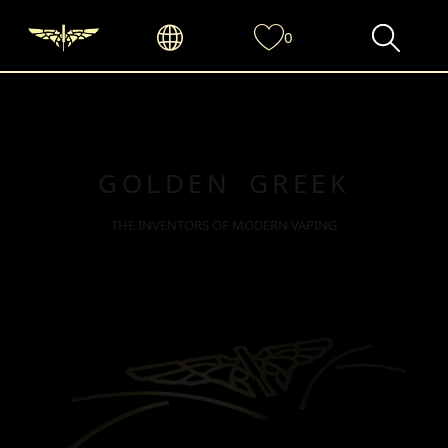
0
GOLDEN GREEK
THE INVENTORS OF MODERN VAPING