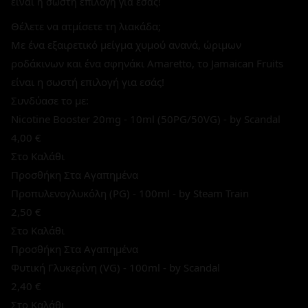
είναι η σωστή επιλογή για εσάς!
Θέλετε να ατμίσετε τη λιακάδα;
Με ένα εξαιρετικό μείγμα χυμού ανανά, ώριμων
ροδάκινων και ένα σφηνάκι Amaretto, το Jamaican Fruits
είναι η σωστή επιλογή για εσάς!
Συνδύασε το με:
Nicotine Booster 20mg - 10ml (50PG/50VG) - by Scandal
4,00 €
Στο Καλάθι
Προσθήκη Στα Αγαπημένα
Προπυλενογλυκόλη (PG) - 100ml - by Steam Train
2,50 €
Στο Καλάθι
Προσθήκη Στα Αγαπημένα
Φυτική Γλυκερίνη (VG) - 100ml - by Scandal
2,40 €
Στο Καλάθι