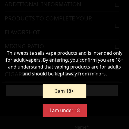
ADDITIONAL INFORMATION
PRODUCTS TO COMPLETE YOUR
FLAVORSHOT
MIXING RATIO
This website sells vape products and is intended only
CONSUMPTION TAX ON ELECTONIC
for adult vapers. By entering, you confirm you are 18+
and understand that vaping products are for adults
CIGARETTE REPLACEMENT FLUIDS
and should be kept away from minors.
WARNING & HANDLING
Add To Cart
I am 18+
I am under 18
13,90
€
Name*
Σε απόθεμα