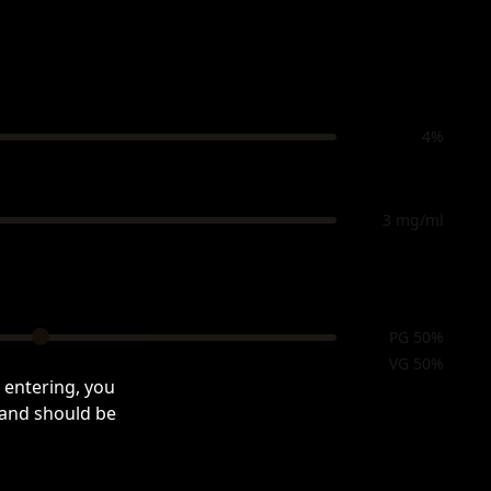
4%
3 mg/ml
PG 50%
VG 50%
 entering, you
 and should be