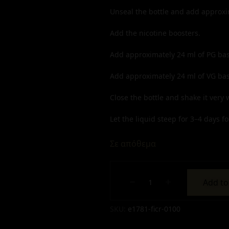
Unseal the bottle and add approx
Add the nicotine boosters.
Add approximately
24
ml of PG bas
Add approximately
24
ml of VG bas
Close the bottle and shake it very w
Let the liquid steep for 3–4 days for
Σε απόθεμα
Add to
Alternative:
Alternative:
SKU:
e1781-ficr-0100