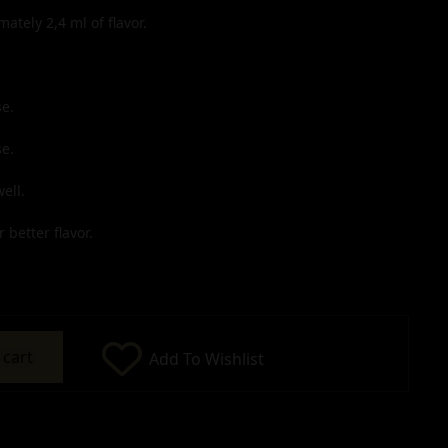
imately
2,4
ml of flavor.
e.
e.
ell.
 better flavor.
 cart
Add To Wishlist