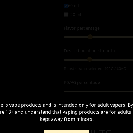
60 ml
120 ml
Flavor percentage
Desired nicotine strength
Booster ratio selected:
40PG / 60VG
ℹ
PG/VG percentage
sells vape products and is intended only for adult vapers. By
re 18+ and understand that vaping products are for adults
kept away from minors.