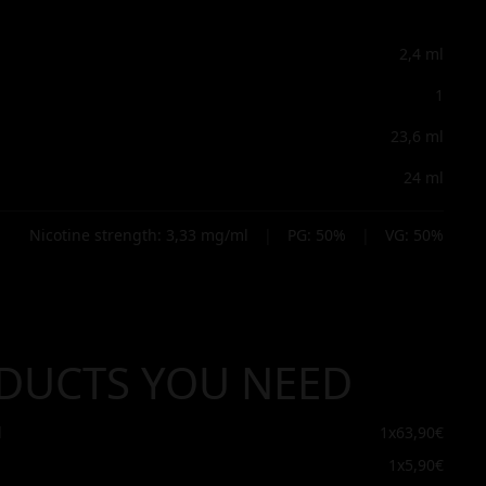
2,4
ml
1
23,6
ml
24
ml
Nicotine strength:
3,33
mg/ml
|
PG:
50
%
|
VG:
50
%
DUCTS YOU NEED
l
1x
63,90€
1x
5,90€