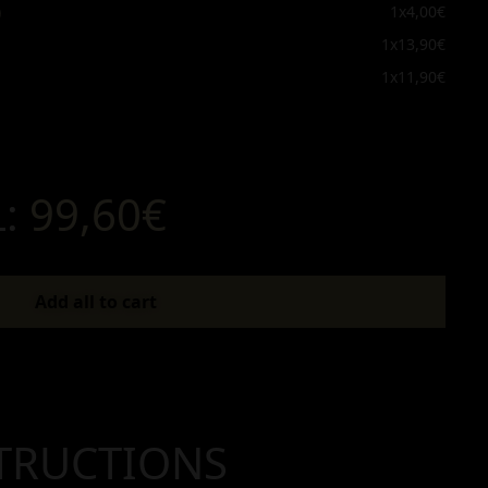
)
1x
4,00€
1x
13,90€
1x
11,90€
L:
99,60€
Add all to cart
TRUCTIONS