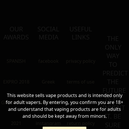
OUR
SOCIAL
USEFUL
AWARDS
MEDIA
LINKS
THE
ONLY
WAY
SPANISH
facebook
privacy policy
TO
PREDICT
THE
EXPRO 2018
Greek
terms of use
FUTURE
This website sells vape products and is intended only
IS TO
for adult vapers. By entering, you confirm you are 18+
GREEK EXPRO
Facebook
product
INVENT
and understand that vaping products are for adults
IT. BE
and should be kept away from minors.
2021
instangram
return policy
SURE