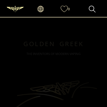
0
GOLDEN GREEK
THE INVENTORS OF MODERN VAPING