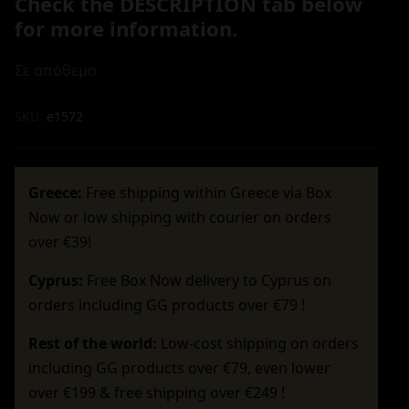
Check the DESCRIPTION tab below
for more information.
Σε απόθεμα
SKU:
e1572
Greece:
Free shipping within Greece via Box
Now or low shipping with courier on orders
over €39!
Cyprus:
Free Box Now delivery to Cyprus on
orders including GG products over €79 !
Rest of the world:
Low-cost shipping on orders
including GG products over €79, even lower
over €199 & free shipping over €249 !