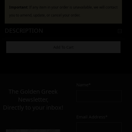
Important:
If any item in your order is unavailable, we will contact
you to amend, update, or cancel your order.
DESCRIPTION
ADDITIONAL INFORMATION
Add To Cart
4,90
€
Name*
Σε απόθεμα
The Golden Greek
Newsletter,
Directly to your inbox!
Email Address*
Add to cart
Add To Wishlist