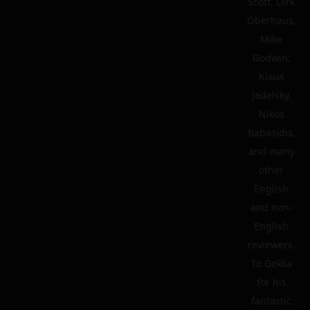
Scott, Dirk
Oberhaus,
Mike
Godwin,
Klaus
Jedelsky,
Nikos
Babasidis,
and many
other
English
and non-
English
reviewers.
To Gekka
for his
fantastic