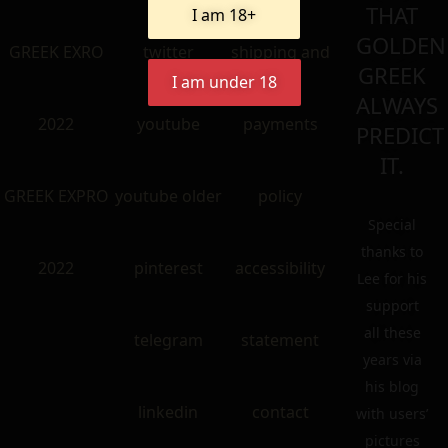
THAT
I am 18+
GOLDEN
GREEK EXRO
twitter
shipping and
GREEK
I am under 18
ALWAYS
2022
youtube
payments
PREDICT
IT.
GREEK EXPRO
youtube older
policy
Special
thanks to
2022
pinterest
accessibility
Lee for his
support
all these
telegram
statement
years via
his blog
linkedin
contact
with users’
pictures