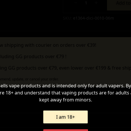
Add to
Alternative:
SKU:
e1364-dici-0010-06m
w shipping with courier on orders over €39!
cluding GG products over €79 !
ing GG products over €79, even lower over €199 & free ship
 amend, update, or cancel your order.
sells vape products and is intended only for adult vapers. By
re 18+ and understand that vaping products are for adults
kept away from minors.
I am 18+