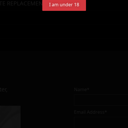
TE REPLACEMENT FLUIDS
I am under 18
er,
Name*
Email Address*