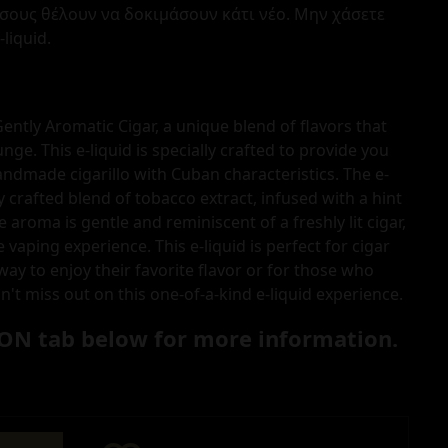
όσους θέλουν να δοκιμάσουν κάτι νέο. Μην χάσετε
liquid.
ently Aromatic Cigar, a unique blend of flavors that
unge. This e-liquid is specially crafted to provide you
andmade cigarillo with Cuban characteristics. The e-
ly crafted blend of tobacco extract, infused with a hint
 aroma is gentle and reminiscent of a freshly lit cigar,
 vaping experience. This e-liquid is perfect for cigar
ay to enjoy their favorite flavor or for those who
't miss out on this one-of-a-kind e-liquid experience.
ON tab below for more information.