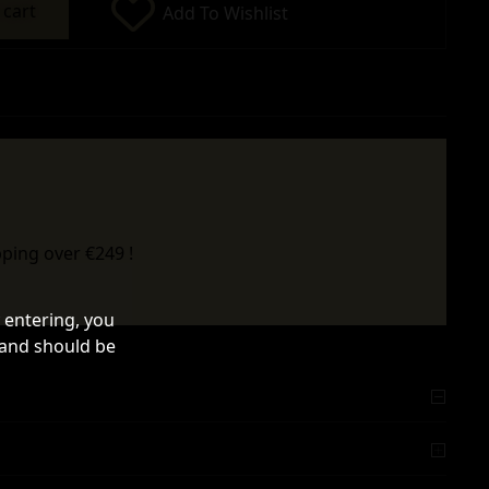
 cart
Add To Wishlist
ping over €249 !
 entering, you
 and should be