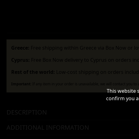
Greece:
Free shipping within Greece via Box Now or lo
Cyprus:
Free Box Now delivery to Cyprus on orders in
Rest of the world:
Low-cost shipping on orders includ
Important:
If any item in your order is unavailable, we will contact you to
This website 
confirm you a
DESCRIPTION
ADDITIONAL INFORMATION