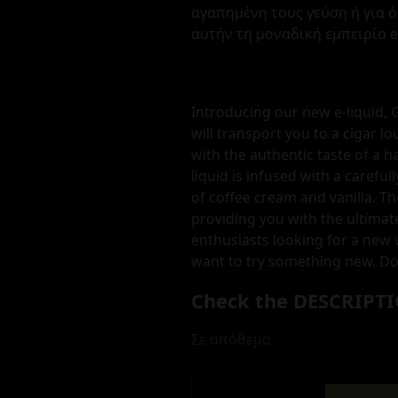
αγαπημένη τους γεύση ή για 
αυτήν τη μοναδική εμπειρία e-
Introducing our new e-liquid, G
will transport you to a cigar lo
with the authentic taste of a h
liquid is infused with a careful
of coffee cream and vanilla. The
providing you with the ultimate
enthusiasts looking for a new w
want to try something new. Don
Check the DESCRIPTI
Σε απόθεμα