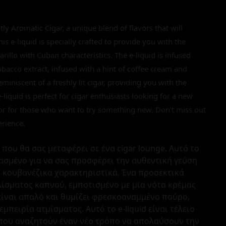
ly Aromatic Cigar, a unique blend of flavors that will
is e-liquid is specially crafted to provide you with the
rillo with Cuban characteristics. The e-liquid is infused
tobacco extract, infused with a hint of coffee cream and
miniscent of a freshly lit cigar, providing you with the
-liquid is perfect for cigar enthusiasts looking for a new
r or for those who want to try something new. Don’t miss out
erience.
που θα σας μεταφέρει σε ένα cigar lounge. Αυτό το
ευασμένο για να σας προσφέρει την αυθεντική γεύση
 κουβανέζικα χαρακτηριστικά. Ένα προσεκτικά
ίσματος καπνού, εμποτισμένο με μια νότα κρέμας
 είναι απαλό και θυμίζει φρεσκοαναμμένο πούρο,
μπειρία ατμίσματος. Αυτό το e-liquid είναι τέλειο
 που αναζητούν έναν νέο τρόπο να απολαύσουν την