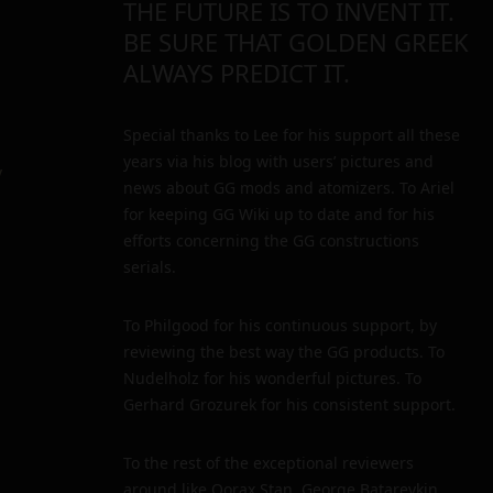
THE FUTURE IS TO INVENT IT.
BE SURE THAT GOLDEN GREEK
ALWAYS PREDICT IT.
Special thanks to Lee for his support all these
years via his blog with users’ pictures and
y
news about GG mods and atomizers. To Ariel
for keeping GG Wiki up to date and for his
efforts concerning the GG constructions
serials.
To Philgood for his continuous support, by
reviewing the best way the GG products. To
Nudelholz for his wonderful pictures. To
Gerhard Grozurek for his consistent support.
To the rest of the exceptional reviewers
around like Qorax Stan, George Batareykin,