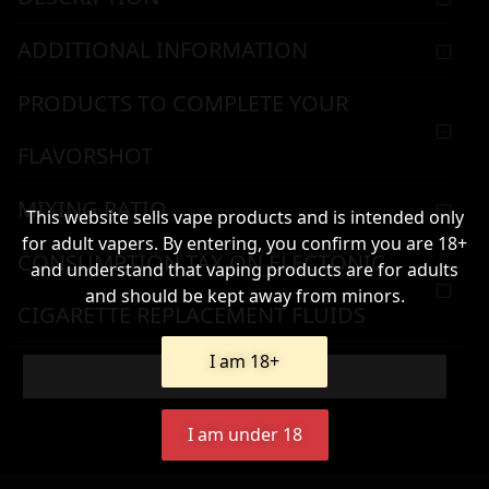
ADDITIONAL INFORMATION
PRODUCTS TO COMPLETE YOUR
FLAVORSHOT
MIXING RATIO
This website sells vape products and is intended only
for adult vapers. By entering, you confirm you are 18+
CONSUMPTION TAX ON ELECTONIC
and understand that vaping products are for adults
and should be kept away from minors.
CIGARETTE REPLACEMENT FLUIDS
I am 18+
WARNING & HANDLING
Add To Cart
I am under 18
13,90
€