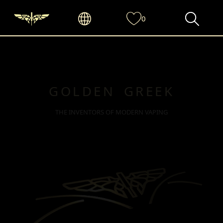
0
GOLDEN GREEK
THE INVENTORS OF MODERN VAPING