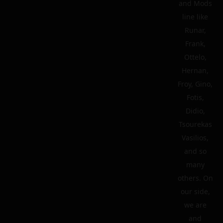
and Mods
line like
Runar,
Frank,
Ottelo,
Hernan,
Froy, Gino,
Fotis,
Didio,
Tsourekas
Vasilios,
and so
many
others. On
our side,
we are
and