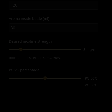
Aroma inside bottle (ml)
Desired nicotine strength
3 mg/ml
Booster ratio selected:
40PG / 60VG
ℹ
PG/VG percentage
PG 50%
VG 50%