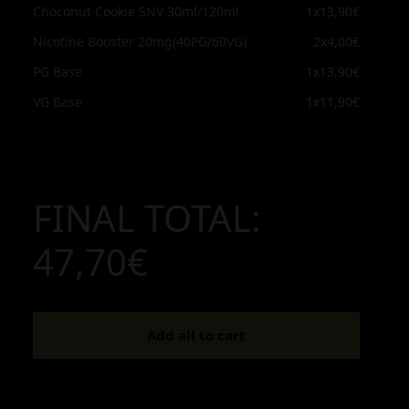
Choconut Cookie SNV 30ml/120ml
1x
13,90€
Nicotine Booster 20mg(40PG/60VG)
2x
4,00€
PG Base
1x
13,90€
VG Base
1x
11,90€
FINAL TOTAL:
47,70€
Add all to cart