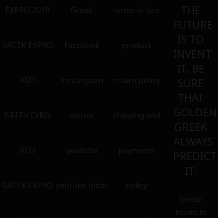
THE
EXPRO 2018
Greek
terms of use
FUTURE
IS TO
GREEK EXPRO
Facebook
product
INVENT
IT. BE
2021
instangram
return policy
SURE
THAT
GOLDEN
GREEK EXRO
twitter
shipping and
GREEK
ALWAYS
2022
youtube
payments
PREDICT
IT.
GREEK EXPRO
youtube older
policy
Special
thanks to