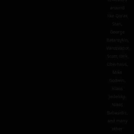
around
like Qorax
Stan,
George
Batareykin,
VarosVapor,
Scott, Dirk
Oberhaus,
Mike
Godwin,
Klaus
Jedelsky,
Nikos
Babasidis,
and many
other