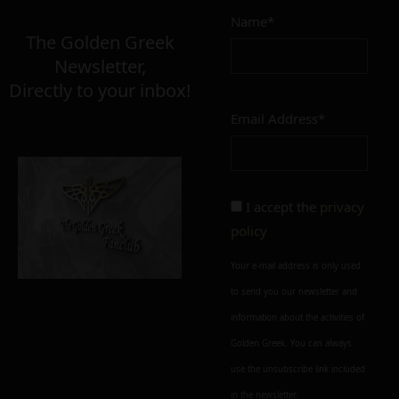
Name*
Σε απόθεμα
The Golden Greek
Newsletter,
Directly to your inbox!
Email Address*
Add to cart
Add To Wishlist
Alternative:
I accept the
privacy
policy
Your e-mail address is only used
to send you our newsletter and
information about the activities of
Golden Greek. You can always
use the unsubscribe link included
in the newsletter.