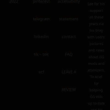
2022
pinterest
accessibility
Lee for his
support
all these
telegram
statement
years via
his blog
linkedin
contact
with users’
pictures
and news
tik – tok
FAQ
about GG
mods and
atomizers.
ecf
LEAVE A
To Ariel
for
REVIEW
keeping
GG Wiki
up to date
and for