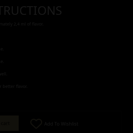
TRUCTIONS
imately
2,4
ml of flavor.
e.
e.
ell.
 better flavor.
 cart
Add To Wishlist