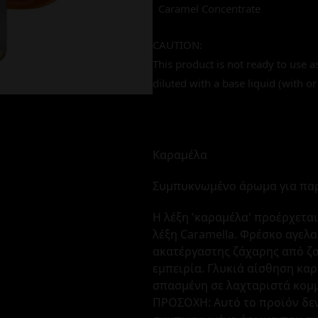
Caramel Concentrate
CAUTION:
This product is not ready to use a
diluted with a base liquid (with or
Καραμέλα
Συμπυκνωμένο άρωμα για πα
Η λέξη 'καραμέλα' προέρχεται 
λέξη Caramella. Φρέσκο αγελ
ακατέργαστης ζάχαρης από ζ
εμπειρία. Γλυκιά αίσθηση κα
σπασμένη σε λαχταριστά κομ
ΠΡΟΣΟΧΗ: Αυτό το προϊόν δεν