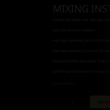
MIXING INS
Unseal the bottle and add approx
Add the nicotine boosters.
Add approximately
24
ml of PG bas
Add approximately
24
ml of VG bas
Close the bottle and shake it very w
Let the liquid steep for 3–4 days for
Σε απόθεμα
Add to