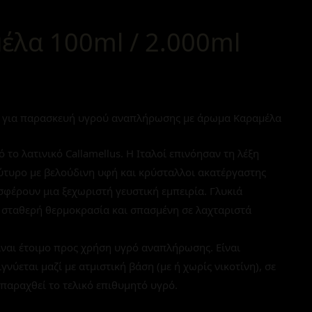
λα 100ml / 2.000ml
για παρασκευή υγρού αναπλήρωσης με άρωμα Καραμέλα
 το λατινικό Callamellus. Η Ιταλοί επινόησαν τη λέξη
ύτυρο με βελούδινη υφή και κρύσταλλοι ακατέργαστης
έρουν μια ξεχωριστή γευστική εμπειρία. Γλυκιά
 σταθερή θερμοκρασία και σπασμένη σε λαχταριστά
ναι έτοιμο προς χρήση υγρό αναπλήρωσης. Είναι
εται μαζί με ατμιστική βάση (με ή χωρίς νικοτίνη), σε
παραχθεί το τελικό επιθυμητό υγρό.