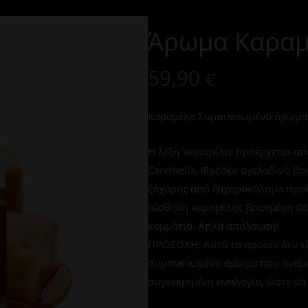
Άρωμα Καραμέ
59,90
€
Καραμέλα
Συμπυκνωμένο άρωμα 
Η λέξη ‘καραμέλα’ προέρχεται από
Caramella. Φρέσκο αγελαδινό βο
ζάχαρης από ζαχαροκάλαμο προσφ
αίσθηση καραμέλας βρασμένη σε
κομμάτια. Απλά απόλαυση!
ΠΡΟΣΟΧΗ: Αυτό το προϊόν δεν εί
συμπυκνωμένο άρωμα που αναμιγνύ
συγκεκριμένη αναλογία, ώστε να 