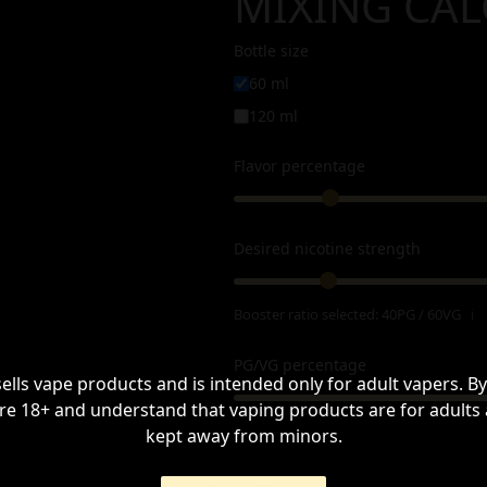
MIXING CA
Bottle size
60 ml
120 ml
Flavor percentage
Desired nicotine strength
Booster ratio selected:
40PG / 60VG
ℹ
PG/VG percentage
sells vape products and is intended only for adult vapers. By
re 18+ and understand that vaping products are for adults
kept away from minors.