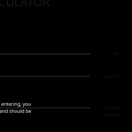
LCULATOR
4%
3 mg/ml
 entering, you
PG 50%
 and should be
VG 50%