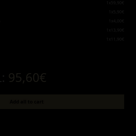
1x
59,90€
1x
5,90€
)
1x
4,00€
1x
13,90€
1x
11,90€
L:
95,60€
Add all to cart