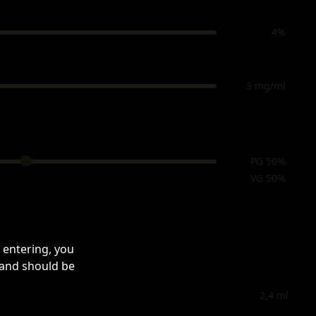
4%
3 mg/ml
PG 50%
VG 50%
 entering, you
 and should be
2,4
ml