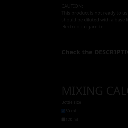
CAUTION:
This product is not ready to us
should be diluted with a base l
electronic cigarette.
Check the DESCRIPTI
MIXING CA
Bottle size
60 ml
120 ml