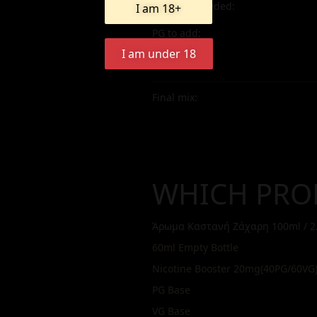
Boosters needed:
I am 18+
PG to add:
I am under 18
VG to add:
Final mix:
WHICH PRO
Άρωμα Καστανή Ζάχαρη 100ml / 2
60ml Empty Bottle
Nicotine Booster 20mg(40PG/60VG
PG Base
VG Base