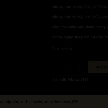
Add approximately
24
ml of PG bas
Add approximately
24
ml of VG bas
Close the bottle and shake it very w
Let the liquid steep for 3–4 days for
Σε απόθεμα
Add to
Alternative:
SKU:
e2019-brow-0100
w shipping with courier on orders over €39!