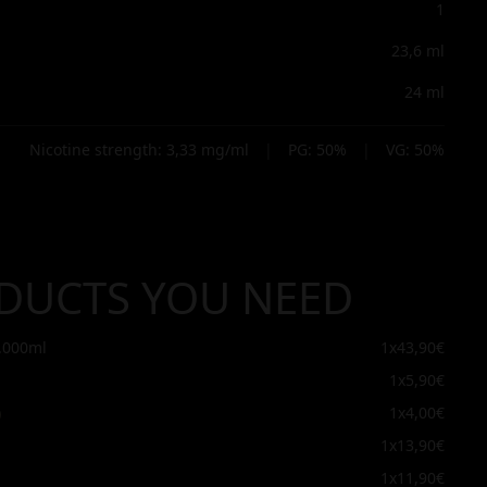
1
23,6
ml
24
ml
Nicotine strength:
3,33
mg/ml
|
PG:
50
%
|
VG:
50
%
DUCTS YOU NEED
.000ml
1x
43,90€
1x
5,90€
)
1x
4,00€
1x
13,90€
1x
11,90€