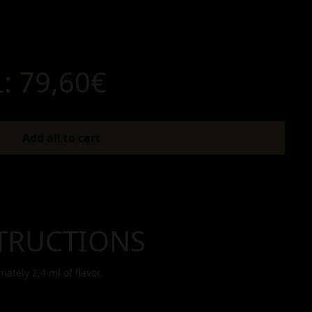
L:
79,60€
Add all to cart
TRUCTIONS
imately
2,4
ml of flavor.