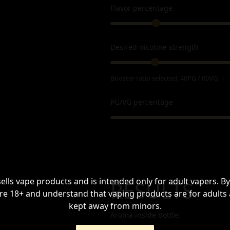
Flavor percentage
Desired nicotine strength
Booster ratio selected:
40PG / 60VG
ℹ
PG/VG percentage
sells vape products and is intended only for adult vapers. By
RESULTS
re 18+ and understand that vaping products are for adults
kept away from minors.
Aroma inside bottle: