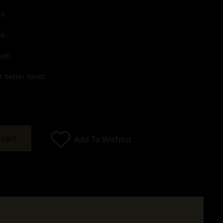
e.
e.
ell.
 better flavor.
 cart
Add To Wishlist