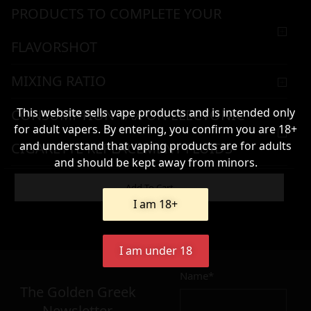
PRODUCTS TO COMPLETE YOUR
FLAVORSHOT
MIXING RATIO
This website sells vape products and is intended only
CONSUMPTION TAX ON ELECTONIC
for adult vapers. By entering, you confirm you are 18+
and understand that vaping products are for adults
CIGARETTE REPLACEMENT FLUIDS
and should be kept away from minors.
WARNING & HANDLING
Add To Cart
I am 18+
13,90
€
I am under 18
Name*
Σε απόθεμα
The Golden Greek
Newsletter,