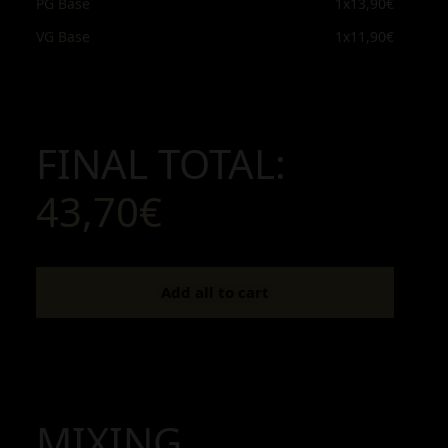
PG Base
1x
13,90€
VG Base
1x
11,90€
FINAL TOTAL:
43,70€
Add all to cart
MIXING