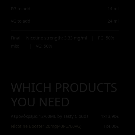
PG to add:
14
ml
VG to add:
24
ml
Final
Nicotine strength:
3,33
mg/ml
|
PG:
50
%
mix:
|
VG:
50
%
WHICH PRODUCTS
YOU NEED
Λεμονόκρεμα 12/60ML by Tasty Clouds
1x
13,90€
Nicotine Booster 20mg(40PG/60VG)
1x
4,00€