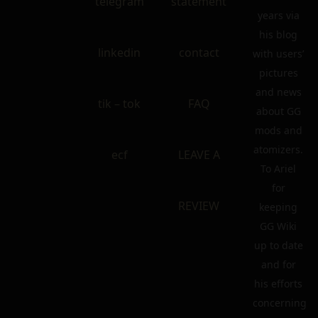
telegram
statement
years via
his blog
linkedin
contact
with users’
pictures
and news
tik – tok
FAQ
about GG
mods and
atomizers.
ecf
LEAVE A
To Ariel
for
REVIEW
keeping
GG Wiki
up to date
and for
his efforts
concerning