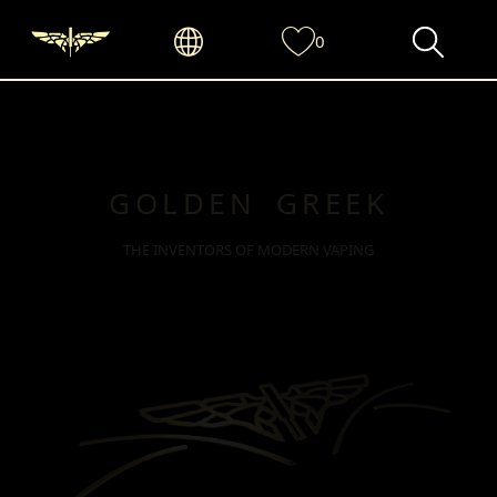
0
GOLDEN GREEK
THE INVENTORS OF MODERN VAPING