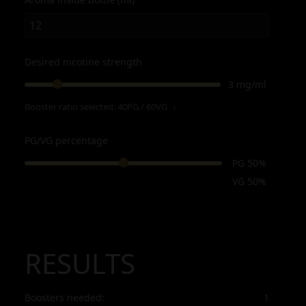
Desired nicotine strength
3 mg/ml
Booster ratio selected:
40PG / 60VG
ℹ
PG/VG percentage
PG 50%
VG 50%
RESULTS
Boosters needed:
1