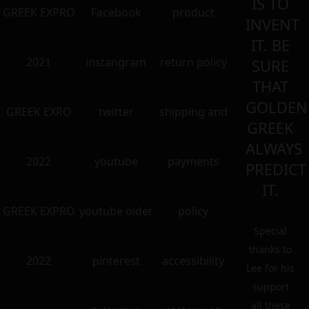
IS TO
GREEK EXPRO
Facebook
product
INVENT
IT. BE
2021
instangram
return policy
SURE
THAT
GOLDEN
GREEK EXRO
twitter
shipping and
GREEK
ALWAYS
2022
youtube
payments
PREDICT
IT.
GREEK EXPRO
youtube older
policy
Special
thanks to
2022
pinterest
accessibility
Lee for his
support
all these