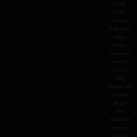
Frank,
Ottelo,
Hernan,
Froy, Gino,
Fotis,
Didio,
Tsourekas
Vasilios,
and so
many
others. On
our side,
we are
and
always will
be here
for all of