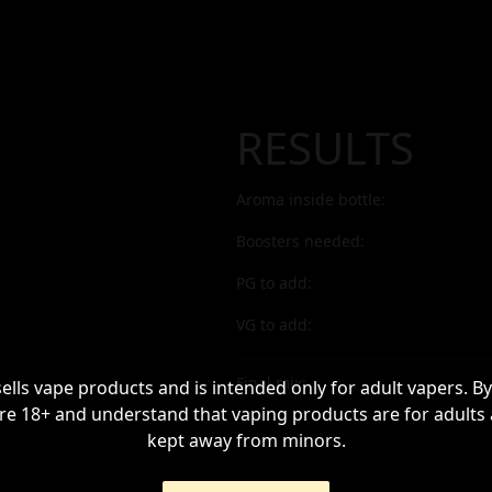
RESULTS
Aroma inside bottle:
Boosters needed:
PG to add:
VG to add:
Final mix:
sells vape products and is intended only for adult vapers. By
re 18+ and understand that vaping products are for adults
kept away from minors.