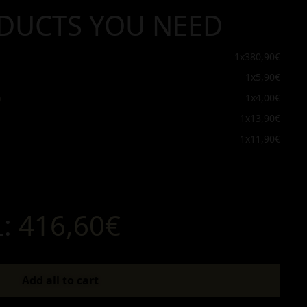
DUCTS YOU NEED
l
1x
380,90€
1x
5,90€
)
1x
4,00€
1x
13,90€
1x
11,90€
L:
416,60€
Add all to cart