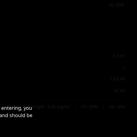
VG 50%
2,4
ml
1
23,6
ml
24
ml
Nicotine strength:
3,33
mg/ml
|
PG:
50
%
|
VG:
50
%
 entering, you
 and should be