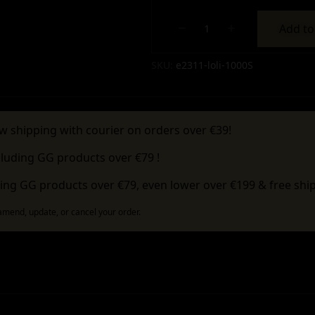
Add to
Alternative:
SKU:
e2311-loli-1000S
w shipping with courier on orders over €39!
cluding GG products over €79 !
ing GG products over €79, even lower over €199 & free ship
 amend, update, or cancel your order.