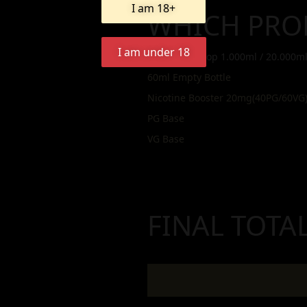
I am 18+
WHICH PRO
I am under 18
Άρωμα Lollipop 1.000ml / 20.000m
60ml Empty Bottle
Nicotine Booster 20mg(40PG/60VG
PG Base
VG Base
FINAL TOTA