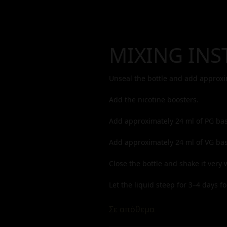
MIXING INS
Unseal the bottle and add approx
Add the nicotine boosters.
Add approximately
24
ml of PG bas
Add approximately
24
ml of VG bas
Close the bottle and shake it very w
Let the liquid steep for 3–4 days for
Σε απόθεμα