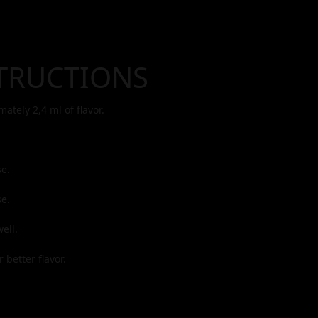
TRUCTIONS
imately
2,4
ml of flavor.
e.
e.
ell.
 better flavor.