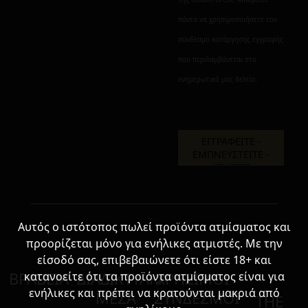
πάντα να χρησιμοποιήσετε τον
σύνδεσμο κατάργησης εγγραφής
που περιλαμβάνεται στο
ενημερωτικό μας δελτίο.
Αυτός ο ιστότοπος πωλεί προϊόντα ατμίσματος και
προορίζεται μόνο για ενήλικες ατμιστές. Με την
είσοδό σας, επιβεβαιώνετε ότι είστε 18+ και
ΒΡΑΒΕΙΑ
ΔΙΑΔΙΚΤΥΑΚΑ
ΧΡΗΣΙΜΟΙ
κατανοείτε ότι τα προϊόντα ατμίσματος είναι για
ενήλικες και πρέπει να κρατούνται μακριά από
ΜΕΣΑ
ΣΥΝΔΕΣΜΟΙ
THE