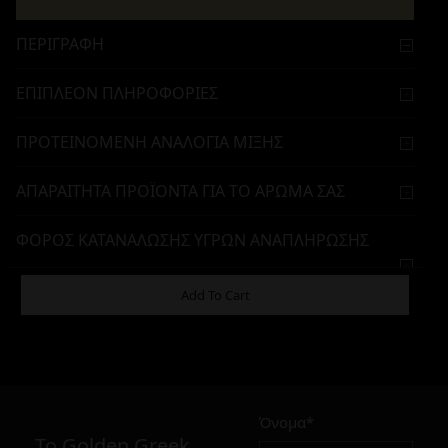
ΠΕΡΙΓΡΑΦΉ
ΕΠΙΠΛΈΟΝ ΠΛΗΡΟΦΟΡΊΕΣ
ΠΡΟΤΕΙΝΌΜΕΝΗ ΑΝΑΛΟΓΊΑ ΜΊΞΗΣ
ΑΠΑΡΑΊΤΗΤΑ ΠΡΟΪΌΝΤΑ ΓΙΑ ΤΟ ΆΡΩΜΆ ΣΑΣ
ΦΌΡΟΣ ΚΑΤΑΝΆΛΩΣΗΣ ΥΓΡΏΝ ΑΝΑΠΛΉΡΩΣΗΣ
ΗΛΕΚΤΡΟΝΙΚΏΝ ΤΣΙΓΆΡΩΝ
Add To Cart
619,90
€
Όνομα*
Σε απόθεμα
To Golden Greek