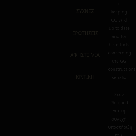
for
ΣΥΧΝΕΣ
keeping
GG Wiki
up to date
ΕΡΩΤΗΣΕΙΣ
and for
his efforts
concerning
ΑΦΗΣΤΕ ΜΙΑ
the GG
constructions
ΚΡΙΤΙΚΗ
serials.
Στον
Philgood
για τη
συνεχή
υποστήριξή
του,