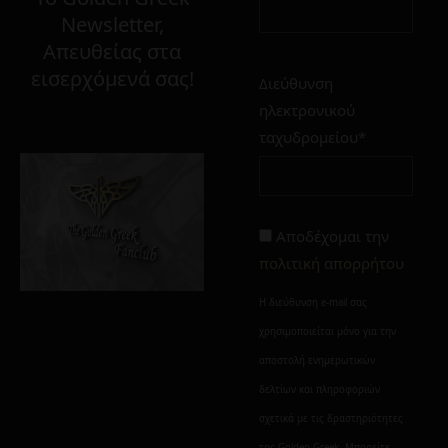
Newsletter,
Απευθείας στα
εισερχόμενά σας!
Διεύθυνση
Στο καλάθι
Οι επιθυμίες μου
ηλεκτρονικού
ταχυδρομείου*
Alternative:
Alternative:
Αποδέχομαι την
πολιτική απορρήτου
Η διεύθυνση e-mail σας
χρησιμοποιείται μόνο για την
αποστολή ενημερωτικών
δελτίων και πληροφοριών
σχετικά με τις δραστηριότητες
της Golden Greek. Μπορείτε