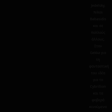
Jedelsky,
Nikos
Babasidis
και σε
πολλούς
άλλους.
Στον
Gekka για
τη
φανταστική
του ιδέα
για το
Cybrillion
και τα
φοβερά
κινούμενα