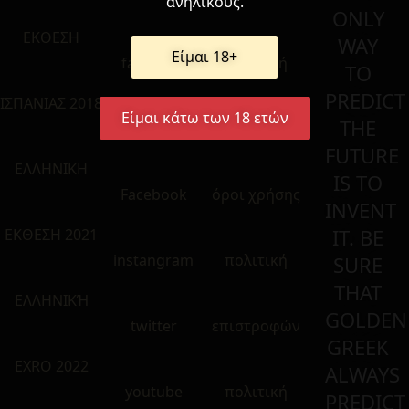
ανηλίκους.
ONLY
ΕΚΘΕΣΗ
WAY
Είμαι 18+
facebook
πολιτική
TO
PREDICT
ΙΣΠΑΝΙΑΣ 2018
Είμαι κάτω των 18 ετών
THE
Ελληνικό
απορρήτου
FUTURE
ΕΛΛΗΝΙΚΗ
IS TO
Facebook
όροι χρήσης
INVENT
IT. BE
ΕΚΘΕΣΗ 2021
instangram
πολιτική
SURE
THAT
ΕΛΛΗΝΙΚΉ
GOLDEN
twitter
επιστροφών
GREEK
EXRO 2022
ALWAYS
youtube
πολιτική
PREDICT