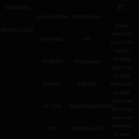
IT.
ΕΛΛΗΝΙΚΗ
youtube older
αποστολών
Special
ΕΚΘΕΣΗ 2022
thanks to
pinterest
και
Lee for his
support
all these
telegram
πληρωμών
years via
his blog
linkedin
δήλωση
with users’
pictures
and news
tik – tok
προσβασιμότητας
about GG
mods and
atomizers.
ecf
επικοινωνία
To Ariel