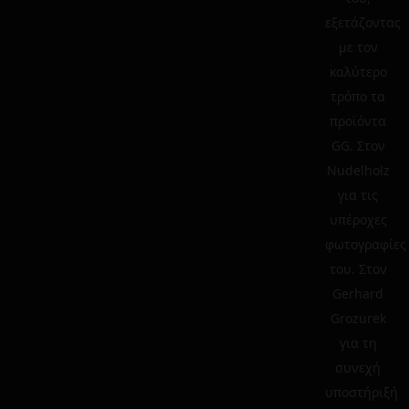
εξετάζοντας
με τον
καλύτερο
τρόπο τα
προϊόντα
GG. Στον
Nudelholz
για τις
υπέροχες
φωτογραφίες
του. Στον
Gerhard
Grozurek
για τη
συνεχή
υποστήριξή