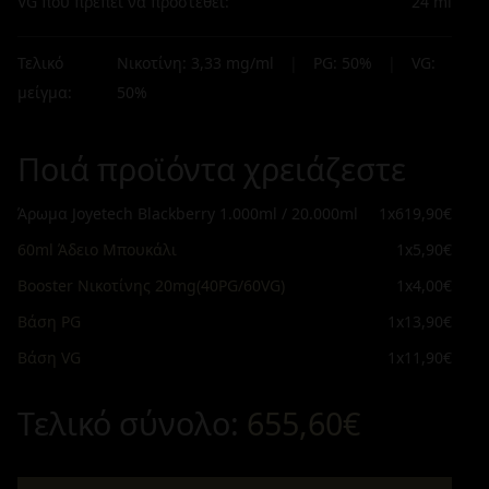
VG που πρέπει να προστεθεί:
24
ml
Τελικό
Νικοτίνη:
3,33
mg/ml
|
PG:
50
%
|
VG:
μείγμα:
50
%
Ποιά προϊόντα χρειάζεστε
Άρωμα Joyetech Blackberry 1.000ml / 20.000ml
1x
619,90€
60ml Άδειο Μπουκάλι
1x
5,90€
Booster Νικοτίνης 20mg(40PG/60VG)
1x
4,00€
Βάση PG
1x
13,90€
Βάση VG
1x
11,90€
Τελικό σύνολο:
655,60€