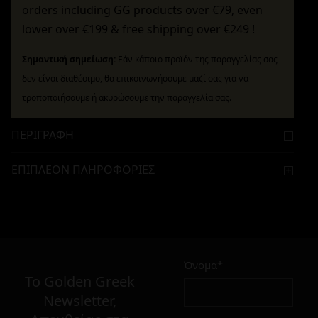
orders including GG products over €79, even
lower over €199 & free shipping over €249 !
Σημαντική σημείωση:
Εάν κάποιο προϊόν της παραγγελίας σας
δεν είναι διαθέσιμο, θα επικοινωνήσουμε μαζί σας για να
τροποποιήσουμε ή ακυρώσουμε την παραγγελία σας.
ΠΕΡΙΓΡΑΦΉ
ΕΠΙΠΛΈΟΝ ΠΛΗΡΟΦΟΡΊΕΣ
Όνομα*
To Golden Greek
Newsletter,