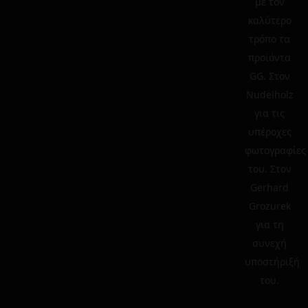
με τον
καλύτερο
τρόπο τα
προϊόντα
GG. Στον
Nudelholz
για τις
υπέροχες
φωτογραφίες
του. Στον
Gerhard
Grozurek
για τη
συνεχή
υποστήριξή
του.