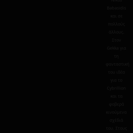
Babasidis
και σε
πολλούς
άλλους.
Στον
Gekka για
τη
φανταστική
του ιδέα
για το
Cybrillion
και τα
φοβερά
κινούμενα
σχέδιά
του. Στους