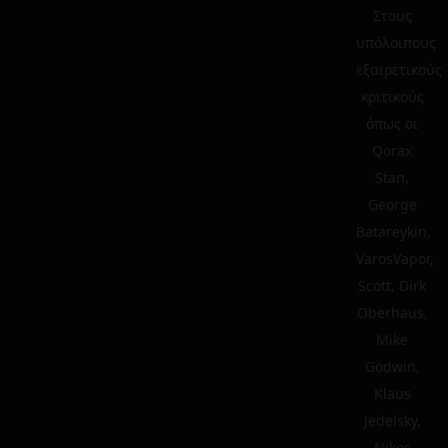
Στους
υπόλοιπους
εξαιρετικούς
κριτικούς
όπως οι
Qorax
Stan,
George
Batareykin,
VarosVapor,
Scott, Dirk
Oberhaus,
Mike
Godwin,
Klaus
Jedelsky,
Nikos