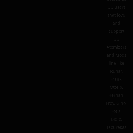
GG users
that love
and
support
GG
Atomizers
and Mods
line like
Runar,
Frank,
Ottelo,
Hernan,
Froy, Gino,
Fotis,
Didio,
Tsourekas