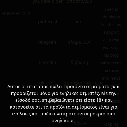
youtube older
αποστολών
Special
ΕΚΘΕΣΗ 2022
thanks to
pinterest
και
Lee for his
support
all these
telegram
πληρωμών
years via
his blog
linkedin
δήλωση
with users’
pictures
and news
tik – tok
προσβασιμότητας
about GG
Αυτός ο ιστότοπος πωλεί προϊόντα ατμίσματος και
προορίζεται μόνο για ενήλικες ατμιστές. Με την
mods and
είσοδό σας, επιβεβαιώνετε ότι είστε 18+ και
atomizers.
ecf
επικοινωνία
κατανοείτε ότι τα προϊόντα ατμίσματος είναι για
To Ariel
ενήλικες και πρέπει να κρατούνται μακριά από
for
ανηλίκους.
ΣΥΧΝΕΣ
keeping