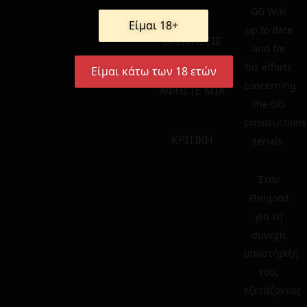
GG Wiki
Είμαι 18+
up to date
ΕΡΩΤΗΣΕΙΣ
and for
his efforts
Είμαι κάτω των 18 ετών
concerning
ΑΦΗΣΤΕ ΜΙΑ
the GG
constructions
ΚΡΙΤΙΚΗ
serials.
Στον
Philgood
για τη
συνεχή
υποστήριξή
του,
εξετάζοντας