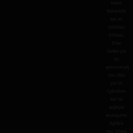
Nikos
Babasidis
και σε
πολλούς
άλλους.
Στον
Gekka για
τη
φανταστική
του ιδέα
για το
Cybrillion
και τα
φοβερά
κινούμενα
σχέδιά
του. Στους