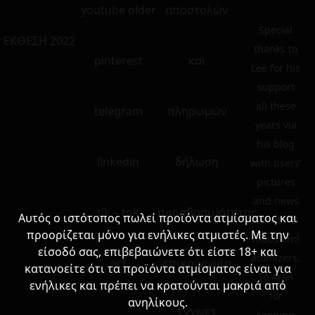
youtube older
αποστολών
Special
ΕΚΘΕΣΗ 2022
thanks to
pinterest
και
Lee for his
support
all these
telegram
πληρωμών
years via
his blog
linkedin
δήλωση
with users’
pictures
and news
tik – tok
προσβασιμότητας
Αυτός ο ιστότοπος πωλεί προϊόντα ατμίσματος και
about GG
προορίζεται μόνο για ενήλικες ατμιστές. Με την
mods and
είσοδό σας, επιβεβαιώνετε ότι είστε 18+ και
atomizers.
ecf
επικοινωνία
κατανοείτε ότι τα προϊόντα ατμίσματος είναι για
To Ariel
ενήλικες και πρέπει να κρατούνται μακριά από
for
ανηλίκους.
ΣΥΧΝΕΣ
keeping