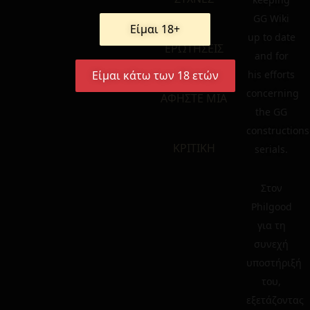
GG Wiki
Είμαι 18+
up to date
ΕΡΩΤΗΣΕΙΣ
and for
Είμαι κάτω των 18 ετών
his efforts
concerning
ΑΦΗΣΤΕ ΜΙΑ
the GG
constructions
ΚΡΙΤΙΚΗ
serials.
Στον
Philgood
για τη
συνεχή
υποστήριξή
του,
εξετάζοντας