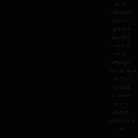
με τον
καλύτερο
τρόπο τα
προϊόντα
GG. Στον
Nudelholz
για τις
υπέροχες
φωτογραφίες
του. Στον
Gerhard
Grozurek
για τη
συνεχή
υποστήριξή
του.