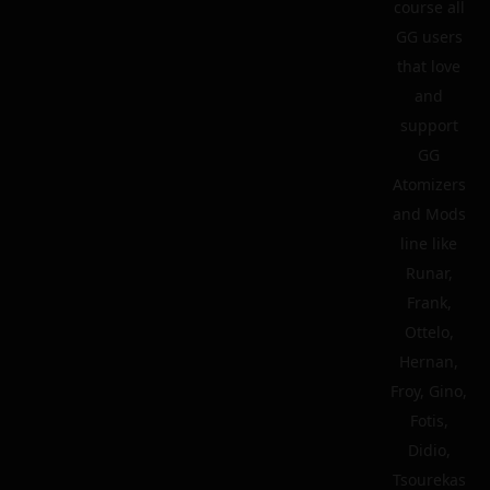
course all
GG users
that love
and
support
GG
Atomizers
and Mods
line like
Runar,
Frank,
Ottelo,
Hernan,
Froy, Gino,
Fotis,
Didio,
Tsourekas