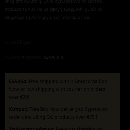
θήκη από σιλικόνη. Είναι σχεδιασμένη να κρατάει
σταθερά το AIO και με άψογη εφαρμογή, χωρίς να
επηρεάζει τη λειτουργία της μπαταρίας του.
Σε απόθεμα
Κωδικός προϊόντος:
e2400-blu
Ελλάδα:
Free shipping within Greece via Box
Now or low shipping with courier on orders
over €39!
Κύπρος:
Free Box Now delivery to Cyprus on
orders including GG products over €79 !
Υπόλοιπος κόσμος:
Low-cost shipping on