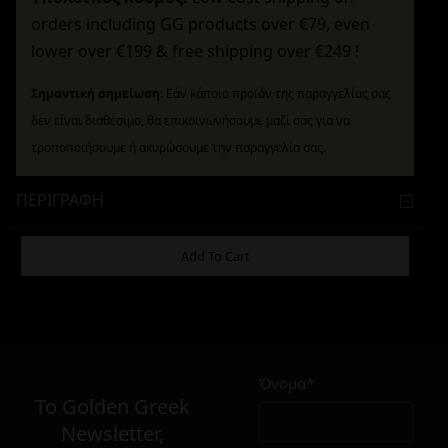
orders including GG products over €79, even
lower over €199 & free shipping over €249 !
Σημαντική σημείωση:
Εάν κάποιο προϊόν της παραγγελίας σας
δεν είναι διαθέσιμο, θα επικοινωνήσουμε μαζί σας για να
τροποποιήσουμε ή ακυρώσουμε την παραγγελία σας.
ΠΕΡΙΓΡΑΦΉ
ΕΠΙΠΛΈΟΝ ΠΛΗΡΟΦΟΡΊΕΣ
Add To Cart
4,90
€
Όνομα*
Σε απόθεμα
To Golden Greek
Newsletter,