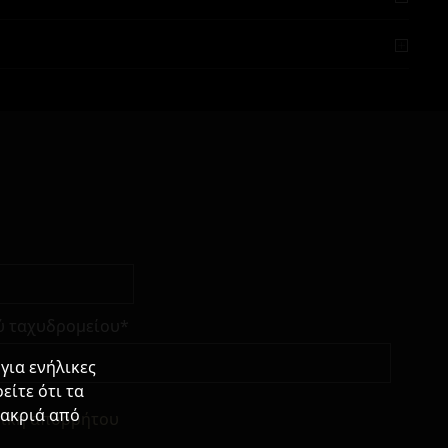
ύ ταχυδρομείου*
για ενήλικες
είτε ότι τα
μακριά από
τική απορρήτου