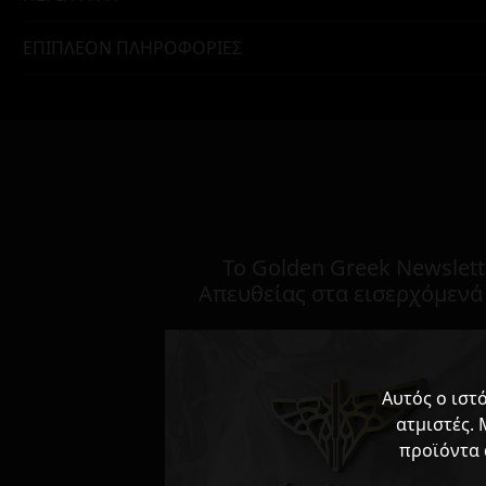
ΕΠΙΠΛΈΟΝ ΠΛΗΡΟΦΟΡΊΕΣ
To Golden Greek Newslett
Απευθείας στα εισερχόμενά
Αυτός ο ιστ
ατμιστές. 
προϊόντα 