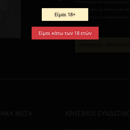
Η διεύθυνση e-mail σας χρησιμοποιεί
δραστηριότητες της Golden Greek. Μπ
Είμαι 18+
περιλαμβάνεται στο ενημερωτικό μας 
Είμαι κάτω των 18 ετών
ΥΑΚΑ ΜΕΣΑ
ΧΡΗΣΙΜΟΙ ΣΥΝΔΕΣΜΟ
πολιτική απορρήτου