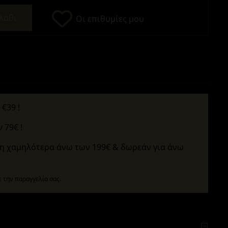
λάθι
Οι επιθυμίες μου
€39 !
 79€ !
η χαμηλότερα άνω των 199€ & δωρεάν για άνω
 την παραγγελία σας.