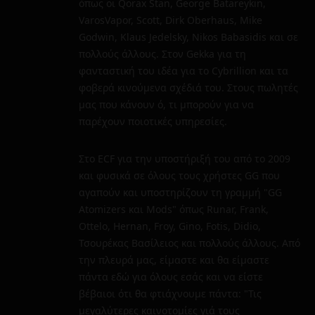
όπως οι Qorax Stan, George Batareykin,
VarosVapor, Scott, Dirk Oberhaus, Mike
Godwin, Klaus Jedelsky, Nikos Babasidis και σε
πολλούς άλλους. Στον Gekka για τη
φανταστική του ιδέα για το Cybrillion και τα
φοβερά κινούμενα σχέδιά του. Στους πωλητές
μας που κάνουν ό, τι μπορούν για να
παρέχουν ποιοτικές υπηρεσίες.
Στο ECF για την υποστήριξή του από το 2009
και φυσικά σε όλους τους χρήστες GG που
αγαπούν και υποστηρίζουν τη γραμμή "GG
Atomizers και Mods" όπως Runar, Frank,
Ottelo, Hernan, Froy, Gino, Fotis, Didio,
Τσουρέκας Βασίλειος και πολλούς άλλους. Από
την πλευρά μας, είμαστε και θα είμαστε
πάντα εδώ για όλους εσάς και να είστε
βέβαιοι ότι θα φτιάχνουμε πάντα: "Τις
μεγαλύτερες καινοτομίες γιά τους