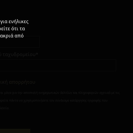
για ενήλικες
είτε ότι τα
μακριά από
ύ ταχυδρομείου*
τική απορρήτου
ται μόνο για την αποστολή ενημερωτικών δελτίων και πληροφοριών σχετικά με τις
ορείτε πάντα να χρησιμοποιήσετε τον σύνδεσμο κατάργησης εγγραφής που
δελτίο.