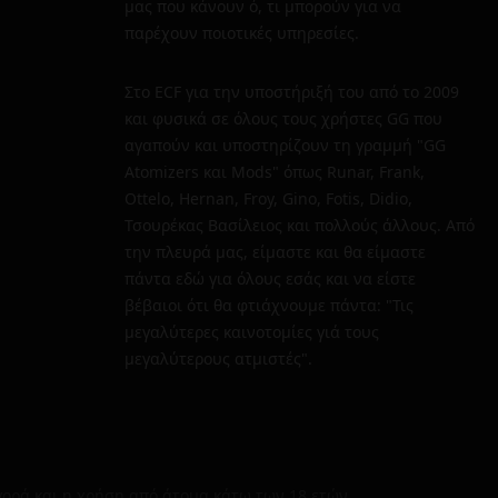
μας που κάνουν ό, τι μπορούν για να
παρέχουν ποιοτικές υπηρεσίες.
Στο ECF για την υποστήριξή του από το 2009
και φυσικά σε όλους τους χρήστες GG που
αγαπούν και υποστηρίζουν τη γραμμή "GG
Atomizers και Mods" όπως Runar, Frank,
Ottelo, Hernan, Froy, Gino, Fotis, Didio,
Τσουρέκας Βασίλειος και πολλούς άλλους. Από
την πλευρά μας, είμαστε και θα είμαστε
πάντα εδώ για όλους εσάς και να είστε
βέβαιοι ότι θα φτιάχνουμε πάντα: "Τις
μεγαλύτερες καινοτομίες γιά τους
μεγαλύτερους ατμιστές".
γορά και η χρήση από άτομα κάτω των 18 ετών.