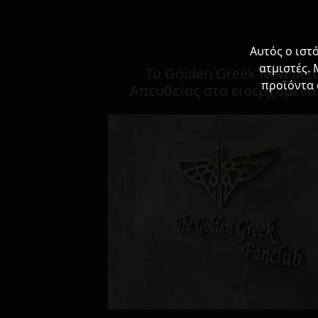
Αυτός ο ιστ
ατμιστές. 
To Golden Greek Newslett
προϊόντα 
Απευθείας στα εισερχόμενά