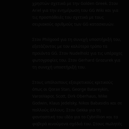
χρηστών σχετικά με την Golden Greek. Στον
Ariel για την ενημέρωση του GG Wiki και για
τις προσπάθειές του σχετικά με τους
σειριακούς αριθμούς των GG κατασκευών.
Στον Philgood για τη συνεχή υποστήριξή του,
εξετάζοντας με τον καλύτερο τρόπο τα
προϊόντα GG. Στον Nudelholz για τις υπέροχες
φωτογραφίες του. Στον Gerhard Grozurek για
τη συνεχή υποστήριξή του.
Στους υπόλοιπους εξαιρετικούς κριτικούς
όπως οι Qorax Stan, George Batareykin,
VarosVapor, Scott, Dirk Oberhaus, Mike
Godwin, Klaus Jedelsky, Nikos Babasidis και σε
πολλούς άλλους. Στον Gekka για τη
φανταστική του ιδέα για το Cybrillion και τα
φοβερά κινούμενα σχέδιά του. Στους πωλητές