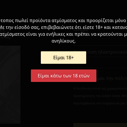
ότοπος πωλεί προϊόντα ατμίσματος και προορίζεται μόνο 
Με την είσοδό σας, επιβεβαιώνετε ότι είστε 18+ και κατανο
er,
Όνομα*
ατμίσματος είναι για ενήλικες και πρέπει να κρατούνται 
 σας!
ανηλίκους.
Διεύθυνση ηλεκτρονικο
Είμαι 18+
Είμαι κάτω των 18 ετών
Αποδέχομαι την
πολι
Η διεύθυνση e-mail σας χρησιμοποιεί
δραστηριότητες της Golden Greek. Μπ
περιλαμβάνεται στο ενημερωτικό μας 